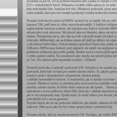
nevznikla za pár let, vývoj probíhal mnohem déle a jedná se vlastně o vr
E12 v sedmdesátých letech. Důkazem o kvalitě celého auta je to, že nelz
jeho individuální část. Snad jen dvě věci. Hliníkový podvozek, první mez
zadní sedadla, která pro dva cestující poskytují vskutku královský komfor
Neznám šestiválcový motor od BMW, na který by se nepěly ódy po celé Ev
kapotou 530i, patří mezi ty vůbec nejvychvalovanější. S každým sešlápn
naplní interiér krásným zvukem, tak typickým pro řadový šestiválec BMW.
nebude jeho zvuk otravovat. Má přesně takovou hlasitost, jakou má mít 
sedanu. Dostatečnou na to, aby vám na tváři vykouzlil úsměv (to když s
výlet přes 4000ot/min), ale na druhou stranu při jízdě po dálnici vás nij
z něj nehrozí bolest hlavy. Pokud milujete opravdové řízení auta, tenhle m
230koní a 300Nm jsou hodnoty jistě zajímavé, ale stejně vás nepřipraví na 
pořádném zašlápnutí plynového pedálu. Budete znovu a znovu překvapeni
v celém spektru otáček. Na semaforech taky mnoho aut nestačí jejímu tem
za 7sec. Pro úplnost ješte maximální rychlost - 245km/h.
Nemenší pochvalu si zaslouží i podvozek E39. Nebojím se ho označit na, 
podvozek, který kdo vyvinul pro rozbité okresní silnice. To, jakým způs
komfort spolu s dynamickými schopnostmi, zůstává jedním
z milníků automobilové historie. Je neskutečné, jak se dokáže vyrovnat s n
výmolů. Hliníkové závěsy se přenášejí přes nerovnosti bez jediného zvuku
mnohdy začnete myslet, že české silnice nejsou zas tak špatné… Zkuste j
tankodrom s novou pětkovou řadou E60, která má v základu dojezdové pne
jak se věci doopravdy mají. Zjistíte nejen, že české silnice jsou hrozné, ale
pohodlnější než s novou generací.
Největší dojem ale na vás podvozek udělá tím, jak dokáže vtáhnout do d
reakcemi. Máte pocit jako by byl volant spojen přímo s předními koly.
Neznám nikoho, kdo by nemiloval interiér E39. Nechápu, jak mohlo BMW