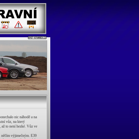
onechalo nic náhodě a na
ktní vůz, na který
 až to není hezké. Vůz ve
 s něčím výjimečným. E39