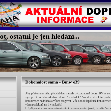
, ostatní je jen hledání...
Dokonalost sama - Bmw e39
Aby překonala svého předchůdce, musela být zatraceně dobrá. BMW nep
vývoji E39 si dalo vskutku záležet. A výsledek? Zrodil se absolutně perfe
konkurence nedokázala vůbec reagovat. Vůz o tolik lepší než konkurence,
všem perfektní, ne-li vynikající.
Už při prvním osobním setkání s tímto vozem je vám jasné, že máte čest