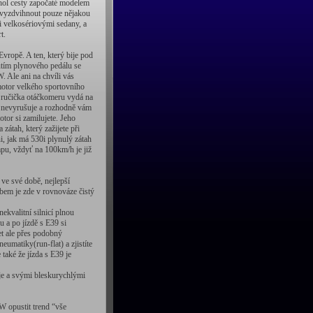
chol cesty započaté modelem
e vyzdvihnout pouze nějakou
i velkosériovými sedany, a
t.
ropě. A ten, který bije pod
utím plynového pedálu se
 Ale ani na chvíli vás
motor velkého sportovního
e ručička otáčkomeru vydá na
ak nevyrušuje a rozhodně vám
otor si zamilujete. Jeho
zátah, který zažijete při
, jak má 530i plynulý zátah
pu, vždyť na 100km/h je již
ve své době, nejlepší
obem je zde v rovnováze čistý
ekvalitní silnicí plnou
 a po jízdě s E39 si
et ale přes podobný
umatiky(run-flat) a zjistíte
 také že jízda s E39 je
ěje a svými bleskurychlými
 opustit trend “vše