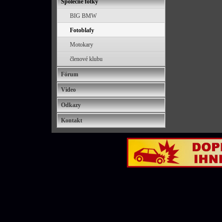
Společné fotky
BIG BMW
Fotoblafy
Motokary
členové klubu
Fórum
Video
Odkazy
Kontakt